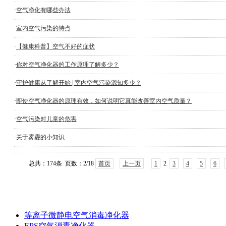
·
空气净化有哪些办法
·
室内空气污染的特点
·
【健康科普】空气不好的症状
·
你对空气净化器的工作原理了解多少？
·
守护健康从了解开始 | 室内空气污染源知多少？
·
即使空气净化器的原理有效，如何说明它真能改善室内空气质量？
·
空气污染对儿童的危害
·
关于雾霾的小知识
总共：174条 页数：
2
/18
首页
上一页
1
2
3
4
5
6
等离子微静电空气消毒净化器
EPS空气消毒净化器