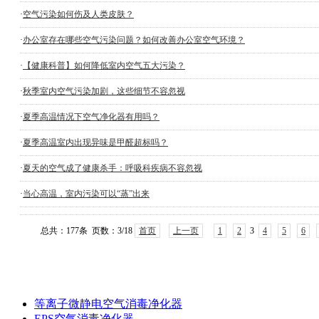
·
空气污染如何伤及人类皮肤？
·
办公室存在哪些空气污染问题？如何改善办公室空气环境？
·
【健康科普】如何降低室内空气五大污染？
·
秋季室内空气污染加剧，这些细节不容忽视
·
夏季高温情况下空气净化器有用吗？
·
夏季高温室内出现异味是甲醛超标吗？
·
夏天的空气成了健康杀手：呼吸科疾病不容忽视
·
当心高温，室内污染可以“蒸”出来
总共：177条 页数：
3
/18
首页
上一页
1
2
3
4
5
6
等离子微静电空气消毒净化器
EPS空气消毒净化器